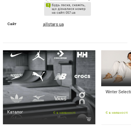
Будь ласка, скажіть,
що дізналися номер
на сайті 057.ua
Сайт
allstars.ua
Winter Select
Каталог
Є в наявності
Є в наявності