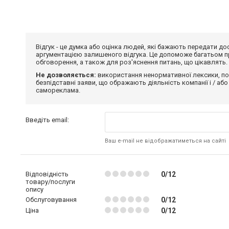
Відгук - це думка або оцінка людей, які бажають передати 
аргументацією залишеного відгука. Це допоможе багатьом пр
обговорення, а також для роз'яснення питань, що цікавлять.
Не дозволяється:
використання ненормативної лексики, по
безпідставні заяви, що ображають діяльність компанії і / або
самореклама.
Введіть email:
Ваш e-mail не відображатиметься на сайті
Відповідність
0/12
товару/послуги
опису
Обслуговування
0/12
Ціна
0/12