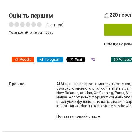
Оцініть першим
220 перег
(
0
оцінок)
Поки ще ніхто не оцінював
Ніхто ще не рек
Reddit
Telegram
Viber
Whats
Про нас
AllStars — це не просто магазин кросівок,
сучасного міського стилю. На allstars.ua п
New Balance, adidas, On Running, Puma, Van
Native. Асортимент формується навколо м
поєднуючи функціональність, дизайн і хар
історії: Air Jordan 1 і Retro Models, Nike Air 
Показати повний опис