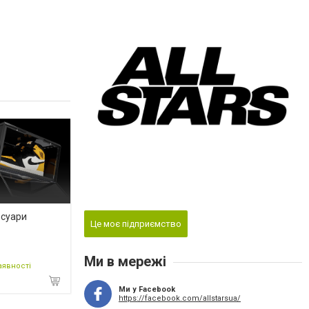
есуари
Це моє підприємство
Ми в мережі
аявності
Ми у Facebook
https://facebook.com/allstarsua/