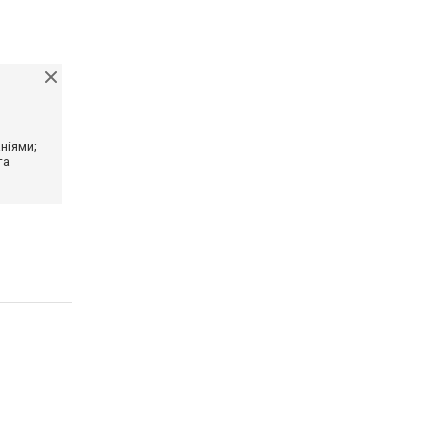
ніями;
та