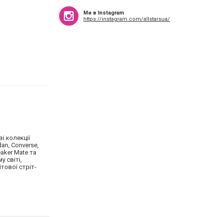
Ми в Instagram
https://instagram.com/allstarsua/
ві колекції
dan, Converse,
eaker Mate та
 світі,
тової стріт-