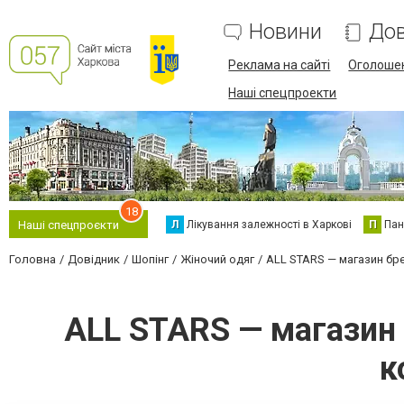
Новини
Дов
Реклама на сайті
Оголоше
Наші спецпроекти
18
Л
Лікування залежності в Харкові
П
Пан
Наші спецпроєкти
Головна
Довідник
Шопінг
Жіночий одяг
ALL STARS — магазин бре
ALL STARS — магазин 
к