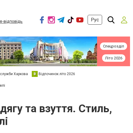
Рус
я-відповідь
Спецрозділ
Літо 2026
 служби Харкова
В
Відпочинок літо 2026
елі
ягу та взуття. Стиль,
лі