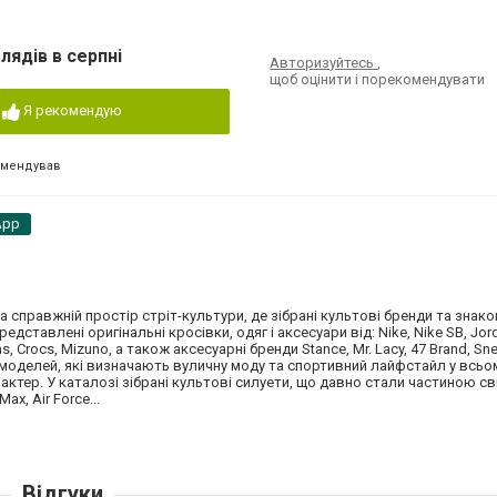
лядів в серпні
Авторизуйтесь
,
щоб оцінити і порекомендувати
Я рекомендую
омендував
App
 а справжній простір стріт-культури, де зібрані культові бренди та знако
редставлені оригінальні кросівки, одяг і аксесуари від: Nike, Nike SB, Jor
s, Crocs, Mizuno, а також аксесуарні бренди Stance, Mr. Lacy, 47 Brand, Sn
оделей, які визначають вуличну моду та спортивний лайфстайл у всьому
актер. У каталозі зібрані культові силуети, що давно стали частиною сві
Max, Air Force...
Відгуки