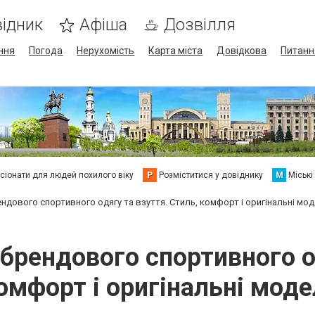
ідник
Афіша
Дозвілля
ння
Погода
Нерухомість
Карта міста
Довідкова
Питанн
сіонати для людей похилого віку
Р
Розміститися у довіднику
М
Міські
ндового спортивного одягу та взуття. Стиль, комфорт і оригінальні мод
брендового спортивного од
омфорт і оригінальні моде