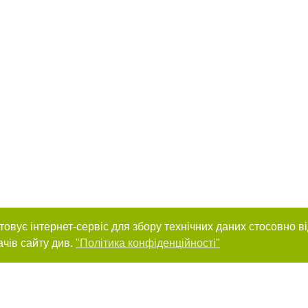
товує інтернет-сервіс для збору технічних даних стосовно в
ачів сайту див.
"Політика конфіденційності"
нас :